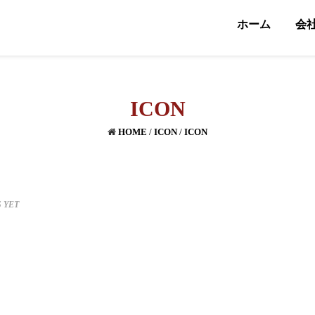
ホーム
会
ICON
HOME
/
ICON
/
ICON
 YET